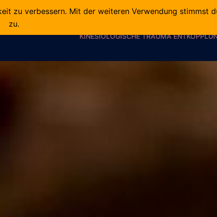
keit zu verbessern. Mit der weiteren Verwendung stimmst 
zu.
ÜBER MICH
HAAR-IMPULS
KÖRPER-IMPULSE
VI
KINESIOLOGISCHE TRAUMA ENTKOPPLU